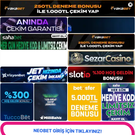
×
NEOBET GİRİŞ İÇİN TIKLAYINIZ!