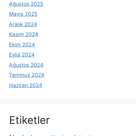
Ağustos 2025
Mayıs 2025
Aralık 2024
Kasım 2024
Ekim 2024
Eylül 2024
Ağustos 2024
Temmuz 2024
Haziran 2024
Etiketler