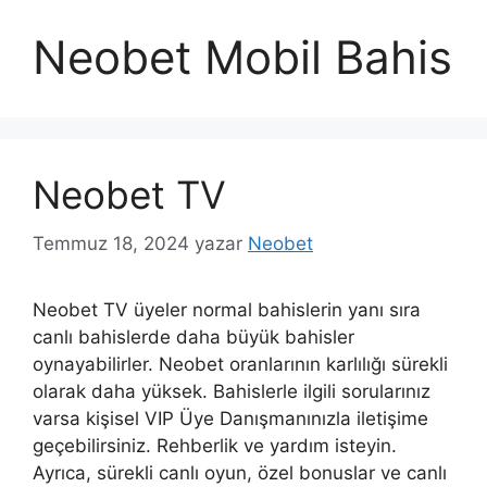
Neobet Mobil Bahis
Neobet TV
Temmuz 18, 2024
yazar
Neobet
Neobet TV üyeler normal bahislerin yanı sıra
canlı bahislerde daha büyük bahisler
oynayabilirler. Neobet oranlarının karlılığı sürekli
olarak daha yüksek. Bahislerle ilgili sorularınız
varsa kişisel VIP Üye Danışmanınızla iletişime
geçebilirsiniz. Rehberlik ve yardım isteyin.
Ayrıca, sürekli canlı oyun, özel bonuslar ve canlı