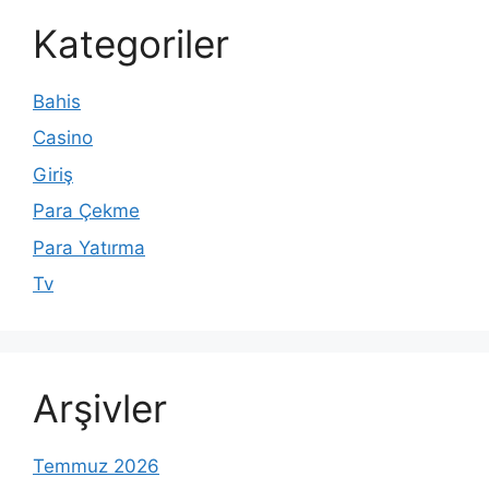
Kategoriler
Bahis
Casino
Giriş
Para Çekme
Para Yatırma
Tv
Arşivler
Temmuz 2026