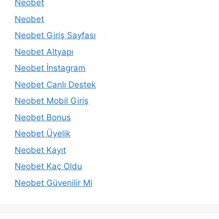
Neobet
Neobet
Neobet Giriş Sayfası
Neobet Altyapı
Neobet İnstagram
Neobet Canlı Destek
Neobet Mobil Giriş
Neobet Bonus
Neobet Üyelik
Neobet Kayıt
Neobet Kaç Oldu
Neobet Güvenilir Mi