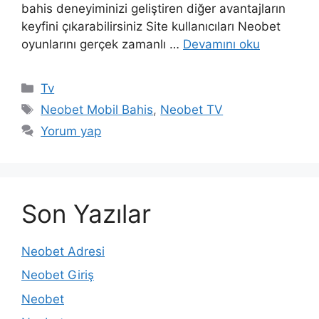
bahis deneyiminizi geliştiren diğer avantajların
keyfini çıkarabilirsiniz Site kullanıcıları Neobet
oyunlarını gerçek zamanlı …
Devamını oku
Kategoriler
Tv
Etiketler
Neobet Mobil Bahis
,
Neobet TV
Yorum yap
Son Yazılar
Neobet Adresi
Neobet Giriş
Neobet