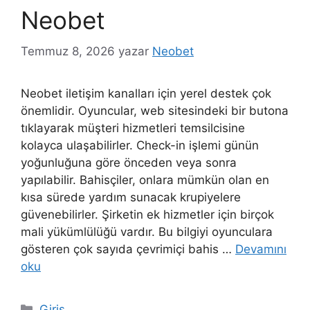
Neobet
Temmuz 8, 2026
yazar
Neobet
Neobet iletişim kanalları için yerel destek çok
önemlidir. Oyuncular, web sitesindeki bir butona
tıklayarak müşteri hizmetleri temsilcisine
kolayca ulaşabilirler. Check-in işlemi günün
yoğunluğuna göre önceden veya sonra
yapılabilir. Bahisçiler, onlara mümkün olan en
kısa sürede yardım sunacak krupiyelere
güvenebilirler. Şirketin ek hizmetler için birçok
mali yükümlülüğü vardır. Bu bilgiyi oyunculara
gösteren çok sayıda çevrimiçi bahis …
Devamını
oku
Kategoriler
Giriş