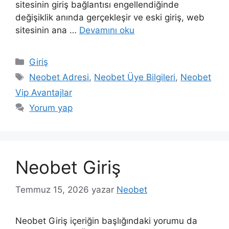
sitesinin giriş bağlantısı engellendiğinde
değişiklik anında gerçekleşir ve eski giriş, web
sitesinin ana …
Devamını oku
Kategoriler
Giriş
Etiketler
Neobet Adresi
,
Neobet Üye Bilgileri
,
Neobet
Vip Avantajlar
Yorum yap
Neobet Giriş
Temmuz 15, 2026
yazar
Neobet
Neobet Giriş içeriğin başlığındaki yorumu da