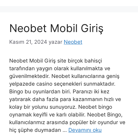
Neobet Mobil Giriş
Kasım 21, 2024
yazar
Neobet
Neobet Mobil Giriş site birçok bahisçi
tarafından yaygın olarak kullanılmakta ve
güvenilmektedir. Neobet kullanıcılarına geniş
yelpazede casino seçenekleri sunmaktadır.
Bingo bu oyunlardan biri. Paranızı iki kez
yatırarak daha fazla para kazanmanın hızlı ve
kolay bir yolunu sunuyoruz. Neobet bingo
oynamak keyifli ve karlı olabilir. Neobet Bingo,
kullanıcılarımız arasında popüler bir oyundur ve
hiç şüphe duymadan …
Devamını oku