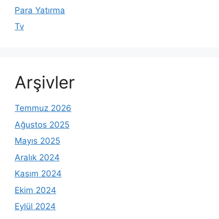
Para Yatırma
Tv
Arşivler
Temmuz 2026
Ağustos 2025
Mayıs 2025
Aralık 2024
Kasım 2024
Ekim 2024
Eylül 2024