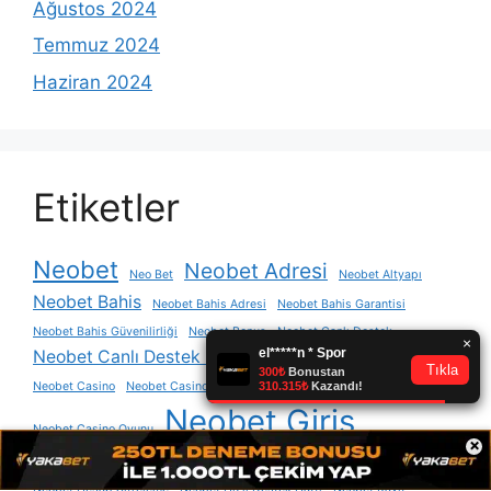
Ağustos 2024
Temmuz 2024
Haziran 2024
Etiketler
Neobet
Neobet Adresi
Neo Bet
Neobet Altyapı
Neobet Bahis
Neobet Bahis Adresi
Neobet Bahis Garantisi
Neobet Bahis Güvenilirliği
Neobet Bonus
Neobet Canlı Destek
Neobet Canlı Destek Hattı
Neobet Canlı Desteği
Neobet Casino
Neobet Casinoda Mevcut
Neobet Casino Oyunları
Neobet Giriş
Neobet Casino Oyunu
×
Neobet Giriş Sayfası
Neobet Güncel
Neobet Güvenilir Mi
Neobet Hesap Şifreleme
Neobet Hızlı Destek Hattı
Neobet Kayıt