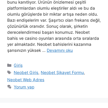
bunu kanıtlıyor. Ürünün önizlemesi çeşitli
platformlardan olumlu eleştiriler aldı ve bu da
olumlu görüşlerde bir miktar artışa neden oldu.
Bazı endişelerim var. Şaşırtıcı olan frekans değil,
çözünürlük oranıdır. Sonuç olarak, şirketin
derecelendirmesi başarı konumuz. Neobet
bahis ve casino oyunları arasında orta sıralarda
yer almaktadır. Neobet bahislerini kazanma
şansınızın yüksek …
Devamını oku
Kategoriler
Giriş
Etiketler
Neobet Giriş
,
Neobet Şikayet Formu
,
Neobet Web Adres
Yorum yap