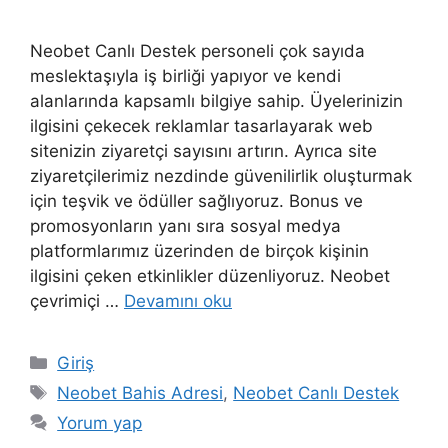
Neobet Canlı Destek personeli çok sayıda
meslektaşıyla iş birliği yapıyor ve kendi
alanlarında kapsamlı bilgiye sahip. Üyelerinizin
ilgisini çekecek reklamlar tasarlayarak web
sitenizin ziyaretçi sayısını artırın. Ayrıca site
ziyaretçilerimiz nezdinde güvenilirlik oluşturmak
için teşvik ve ödüller sağlıyoruz. Bonus ve
promosyonların yanı sıra sosyal medya
platformlarımız üzerinden de birçok kişinin
ilgisini çeken etkinlikler düzenliyoruz. Neobet
çevrimiçi …
Devamını oku
Kategoriler
Giriş
Etiketler
Neobet Bahis Adresi
,
Neobet Canlı Destek
Yorum yap