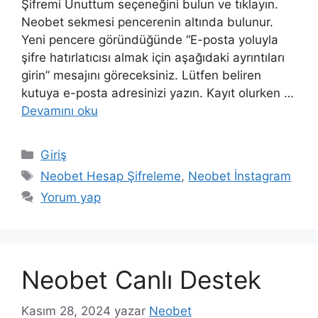
Şifremi Unuttum seçeneğini bulun ve tıklayın.
Neobet sekmesi pencerenin altında bulunur.
Yeni pencere göründüğünde “E-posta yoluyla
şifre hatırlatıcısı almak için aşağıdaki ayrıntıları
girin” mesajını göreceksiniz. Lütfen beliren
kutuya e-posta adresinizi yazın. Kayıt olurken …
Devamını oku
Kategoriler
Giriş
Etiketler
Neobet Hesap Şifreleme
,
Neobet İnstagram
Yorum yap
Neobet Canlı Destek
Kasım 28, 2024
yazar
Neobet