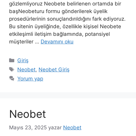
gözlemliyoruz Neobete belirlenen ortamda bir
başNeobeturu formu gönderilerek üyelik
prosedürlerinin sonuçlandırıldığını fark ediyoruz.
Bu sitenin üyeliğinde, özellikle kişisel Neobete
etkileşimli iletişim bağlamında, potansiyel
müşteriler …
Devamını oku
Kategoriler
Giriş
Etiketler
Neobet
,
Neobet Giriş
Yorum yap
Neobet
Mayıs 23, 2025
yazar
Neobet