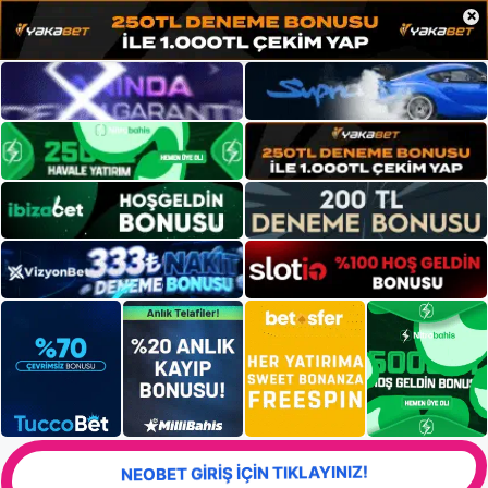
×
NEOBET GİRİŞ İÇİN TIKLAYINIZ!