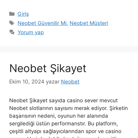
Kategoriler
Giriş
Etiketler
Neobet Güvenilir Mi
,
Neobet Müşteri
Yorum yap
Neobet Şikayet
Ekim 10, 2024
yazar
Neobet
Neobet Şikayet sayıda casino sever mevcut
Neobet slotlarının sayısını merak ediyor. Şirketin
başarısının nedeni, oyunun her alanında
sergilediği üstün performanstır. Bu platform,
çeşitli altyapı sağlayıcılarından spor ve casino