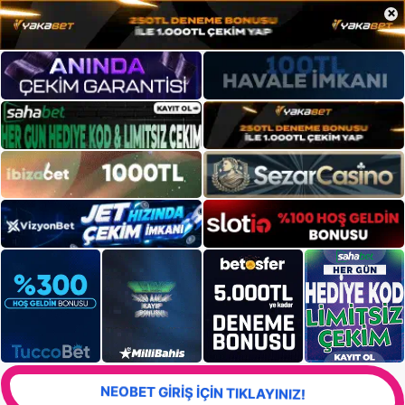
×
NEOBET GİRİŞ İÇİN TIKLAYINIZ!