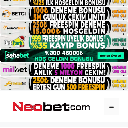
İçeriğe
atla
Menü