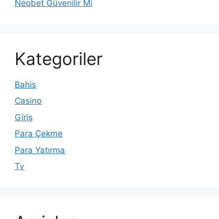
Neobet Güvenilir Mi
Kategoriler
Bahis
Casino
Giriş
Para Çekme
Para Yatırma
Tv