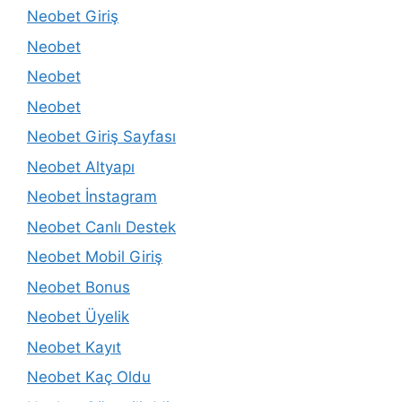
Neobet Giriş
Neobet
Neobet
Neobet
Neobet Giriş Sayfası
Neobet Altyapı
Neobet İnstagram
Neobet Canlı Destek
Neobet Mobil Giriş
Neobet Bonus
Neobet Üyelik
Neobet Kayıt
Neobet Kaç Oldu