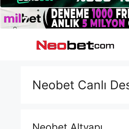
İçeriğe
atla
Neobet Canlı Des
Neobet Altyapı