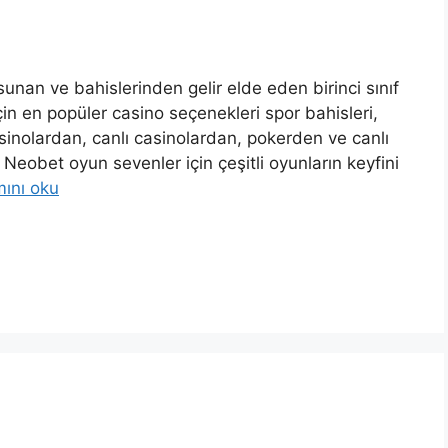
sunan ve bahislerinden gelir elde eden birinci sınıf
çin en popüler casino seçenekleri spor bahisleri,
casinolardan, canlı casinolardan, pokerden ve canlı
 Neobet oyun sevenler için çeşitli oyunların keyfini
ını oku