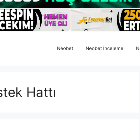
Neobet
Neobet İnceleme
N
tek Hattı